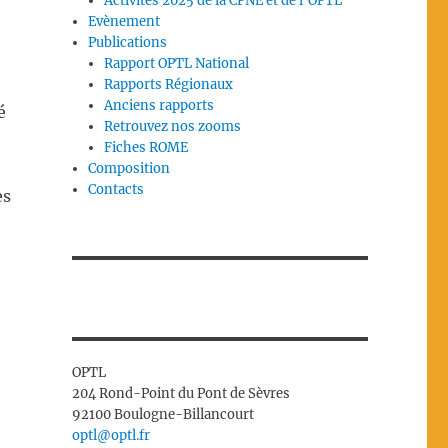
e
Activités 2025 de la CPNE et de l’OPTL
Evènement
Publications
Rapport OPTL National
Rapports Régionaux
Anciens rapports
é
Retrouvez nos zooms
Fiches ROME
Composition
Contacts
es
OPTL
204 Rond-Point du Pont de Sèvres
92100 Boulogne-Billancourt
optl@optl.fr