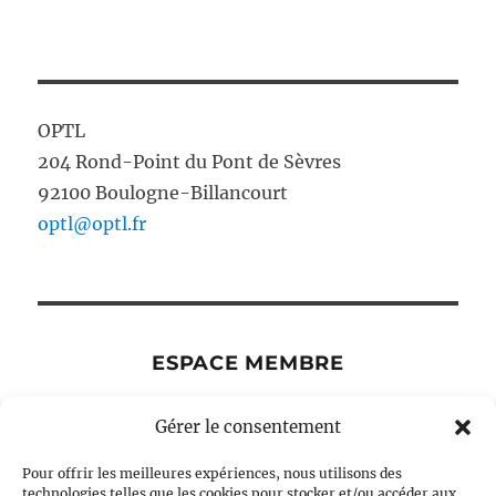
OPTL
204 Rond-Point du Pont de Sèvres
92100 Boulogne-Billancourt
optl@optl.fr
ESPACE MEMBRE
Gérer le consentement
ouvrir
Pour offrir les meilleures expériences, nous utilisons des
Présentation de l’observatoire
le
technologies telles que les cookies pour stocker et/ou accéder aux